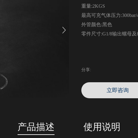
重量:2KGS
最高可充气体压力:300bar/43
外管颜色:黑色
零件尺寸:G1/8输出螺母及
分享:
立即咨询
产品描述
使用说明