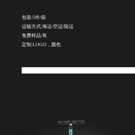
包装:5件/箱
运输方式:海运/空运/陆运
免费样品:有
定制:LOGO，颜色