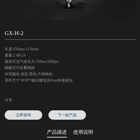
GX-H-2
长度:650mm-1120mm
重量:2.4KGS
最高可充气体压力:310bar/4500psi
蝴蝶式可折叠脚踏
外管颜色:迷彩,黑色,不锈钢色
零件尺寸:M10*1输出螺母及8mm快速接头
分享:
立即咨询
下一款产品
产品描述
使用说明