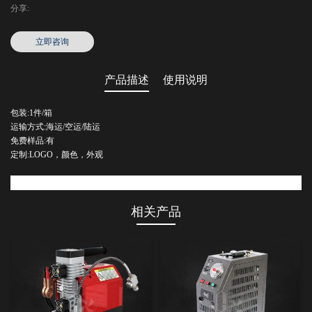
分享:
立即咨询
产品描述
使用说明
包装:1件/箱
运输方式:海运/空运/陆运
免费样品:有
定制:LOGO，颜色，外观
相关产品